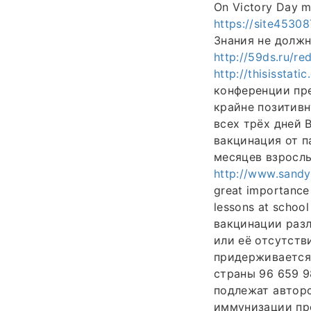
On Victory Day m
https://site4530
Знания не долж
http://59ds.ru/re
http://thisissta
конференции пр
крайне позитив
всех трёх дней 
вакцинация от п
месяцев взросл
http://www.sandy
great importance
lessons at schoo
вакцинации раз
или её отсутств
придерживается
страны 96 659 
подлежат авторс
иммунизации пр