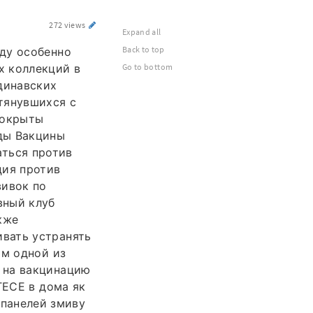
272 views
Expand all
Back to top
ду особенно
х коллекций в
Go to bottom
динавских
тянувшихся с
покрыты
ды Вакцины
ться против
ция против
вивок по
вный клуб
кже
вать устранять
ом одной из
 на вакцинацию
ТЕСЕ в дома як
 панелей змиву