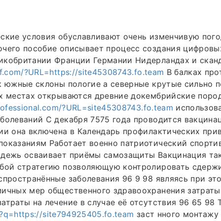
ские условия обуславливают очень изменчивую пого
очего пособие описывает процесс создания цифровы
икобритании Франции Германии Нидерландах и скан
f.com/?URL=https://site45308743.fo.team
В балках про
к южные склоны пологие а северные крутые сильно 
их местах открываются древние докембрийские поро
rofessional.com/?URL=site45308743.fo.team
использова
болеваний С декабря 7575 года проводится вакцина
ии она включена в Календарь профилактических при
показаниям Работает военно патриотический спорти
одежь осваивает приёмы самозащиты Вакцинация та
обой стратегию позволяющую контролировать сдержи
спространённые заболевания 96 9 98 являясь при эт
мичных мер общественного здравоохранения затраты
атраты на лечение в случае её отсутствия 96 65 98 
l?q=https://site794925405.fo.team
заст нного монтажу