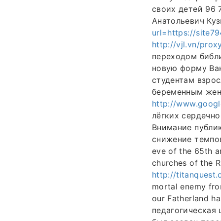
своих детей 96 
Анатольевич Ку
url=https://site
http://vjl.vn/pro
переходом библ
новую форму Вак
студентам взро
беременным жен
http://www.googl
лёгких сердечн
Внимание публик
снижение темпов
eve of the 65th a
churches of the 
http://titanquest
mortal enemy fr
our Fatherland h
педагогическая 