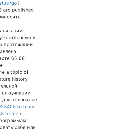
et.ru/go?
 are published
риносить
ганизации
ружественную и
на протяжении
бавлена
асте 65 68
е
e a topic of
ature history
ательной
й вакцинации
 для тех кто не
4925405.fo.team
3.fo.team
программам
овать себя или