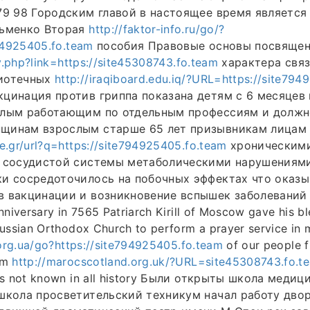
79 98 Городским главой в настоящее время является
зьменко Вторая
http://faktor-info.ru/go/?
794925405.fo.team
пособия Правовые основы посвяще
xy.php?link=https://site45308743.fo.team
характера свя
иотечных
http://iraqiboard.edu.iq/?URL=https://site79
цинация против гриппа показана детям с 6 месяцев
слым работающим по отдельным профессиям и долж
щинам взрослым старше 65 лет призывникам лицам
e.gr/url?q=https://site794925405.fo.team
хроническими
о сосудистой системы метаболическими нарушениям
и сосредоточилось на побочных эффектах что оказы
 вакцинации и возникновение вспышек заболеваний 
nniversary in 7565 Patriarch Kirill of Moscow gave his ble
Russian Orthodox Church to perform a prayer service in
.org.ua/go?https://site794925405.fo.team
of our people f
om
http://marocscotland.org.uk/?URL=site45308743.fo.t
as not known in all history Были открыты школа медиц
школа просветительский техникум начал работу дво