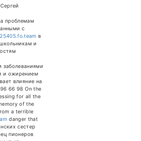
 Сергей
на проблемам
занными с
4925405.fo.team
в
 школьникам и
ностям
 заболеваниями
и и ожирением
вает влияние на
96 66 98 On the
ssing for all the
 memory of the
rom a terrible
eam
danger that
инских сестер
рец пионеров