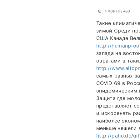
4 MONTHS AGO
Такие климатиче
зимой Среди пр
США Канаде Вел
http://humanproo
запада на восто
оврагами в так
http://www.altop
самых разных за
COVID 69 в Росс
эпидемическим 
Защита где мол
представляет с
и искоренять ра
наиболее эконо
меньше нежели з
http://pahu.de/ur