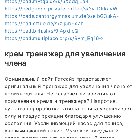
https://pad.mytga.de/s/6XqdqjLa4
https://hedgedoc.private.coffee/s/3y-DKkavW
https://pads.cantorgymnasium.de/s/eibG3ukA-
https://pad.cttue.de/s/zij5b6xZh
https://pad.bhh.sh/s/9l4pkiIcQ
https://pad.multiplace.org/s/Sym_Eq16-x
крем тренажер для увеличения
члена
Официальный сайт Гетсайз представляет
оригинальный тренажер для увеличения члена от
производителя. Не ослабнет ли эрекция от
применения крема и тренажера? Напротив,
курсовая проработка ствола пениса увеличивает
силу и градус эрекции благодаря улучшению
состояния. Увеличивающий насос для пениса,
увеличивающий пенис, Мужской вакуумный