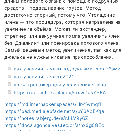
длины полового органа с помощью подручных
средств – подвешивание грузов. Метод
достаточно спорный, потому что. Утолщение
члена — это процедура, которая направлена на
увеличение объёма. Может ли экстендер,
стретчер или вакуумная помпа увеличить член
без. Джелкинг или тренировка полового члена.
Самый дешёвый метод увеличения, так как для
джелька не нужны никакие приспособления.
как увеличить член подручными способами
как увеличить член 2021
крем тренажер для увеличения члена
https://doc.interscalar.eu/s/xwDdvYP9A
https://md.interhacker.space/s/Hr-YwmqfH
https://pad.medialepfade.net/s/uY6AbEKqa
https://notes.rabjerg.de/s/rJiLV9y6Zl
https://docs.sgoncalves.tec.br/s/hx9g0GEo_