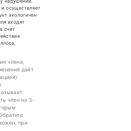
ду нарушений.
я и осуществляет
укт экологичен
еля входят
а счет
действие
ллоса,
ия члена,
менения даёт
ацией).
т
казывает
ь член на 3-
оторым
 Обратите
можен, при