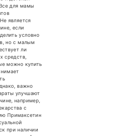
 Все для мамы
атов
 Не является
ине, если
делить условно
в, но с малым
ествует ли
х средств,
рые можно купить
снимает
ть
днако, важно
параты улучшают
чине, например,
екарства с
нию Примаксетин
ксуальной
ск при наличии