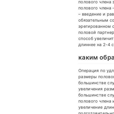
полового члена 
полового члена 
– введение и ра
обязательным со
эрегированном 
половой партне
способ увеличит
длиннее на 2-4 с
каким обр
Операция по уд
размеры половог
большинстве сл
увеличения разм
большинстве слу
полового члена 
увеличение длин
подготовительно