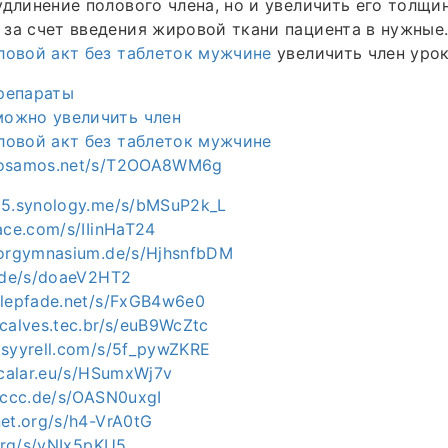
удлинение полового члена, но и увеличить его толщин
за счет введения жировой ткани пациента в нужные
ловой акт без таблеток мужчине
увеличить член урок
репараты
можно увеличить член
ловой акт без таблеток мужчине
mosamos.net/s/T2OOA8WM6g
15.synology.me/s/bMSuP2k_L
ace.com/s/IIinHaT24
torgymnasium.de/s/HjhsnfbDM
e.de/s/doaeV2HT2
alepfade.net/s/FxGB4w6e0
ncalves.tec.br/s/euB9WcZtc
.syyrell.com/s/5f_pywZKRE
scalar.eu/s/HSumxWj7v
n.ccc.de/s/OASN0uxgI
net.org/s/h4-VrA0tG
.org/s/vNIx5pKU5