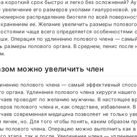
за короткий срок быстро и легко без осложнений? А
– увеличение его размеров уколами гиалуроновой. у
вномерное распределение биогеля по всей поверхнос
хранением ее. Желание увеличить размеры полового
состоянии чаще всего определяется особенностями 
рши. Операция по удлинению полового члена — самы
ь размеры полового органа. В среднем, пенис после 
м.
азом можно увеличить член
линению полового члена — самый эффективный спосо
о органа. Удлинение полового члена хирурги нашего
учаев проводят по желанию мужчины. В настоящее в
еров полового члена и, как следствие, избавления.
чаев современная медицина позволяет не только ув
и яичек, но. Для того чтобы понять, каким образом п
ы полового члена. Операцию можно выполнить как в
го этапа, так и после. Увеличение члена — удлинени