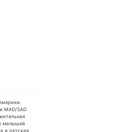
Америки.
ми MAD/SAD
ожительная
ля малышей
а и детская