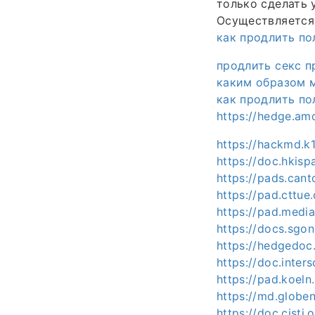
только сделать 
Осуществляется 
как продлить по
продлить секс п
каким образом 
как продлить по
https://hedge.a
https://hackmd.k
https://doc.hkisp
https://pads.can
https://pad.cttu
https://pad.medi
https://docs.sgo
https://hedgedoc
https://doc.inter
https://pad.koel
https://md.globe
https://doc.cisti