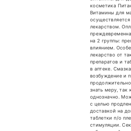
косметика Пита
Витамины для м
осуществляется 
лекарством. Опл
преждевременная
на 2 группы: пр
влиянием. Особ
лекарство от та
препаратов и та
в аптеке. Смазк
возбуждение и п
продолжительнос
знать меру, так
однозначно. Мож
с целью продлен
доставкой на д
таблетки п/о пл
стимуляции. Сек