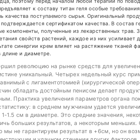
дца, поэтому перед началом любой терапии по пово
редъявляет к составу титан геля особые требовани
ь качества поступаемого сырья. Оригинальный прод
о подтверждается сертификатом качества. В состав г
е компоненты, полученные из лекарственных трав. З
етания свойств растений, каждое из них усиливает 
льтате синергии крем влияет на растяжение тканей фа
в длине и диаметре.
вершил революцию на рынке средств для увеличен
оистине уникальный. Четырех недельный курс при
равнимый с лигаментотомией (хирургической опер
чин обладать достойным пенисом делает продук
ным. Практика увеличения параметров органа по
татистику: в среднем мужчинам удается увеличит
, 1-1.5 см в диаметре. Это средние значения, нек
ичь больших результатов, а некоторым меньших.
о мы не гарантируем результат в +6см, но он воз
инструкции и удачном стечении других факторов.