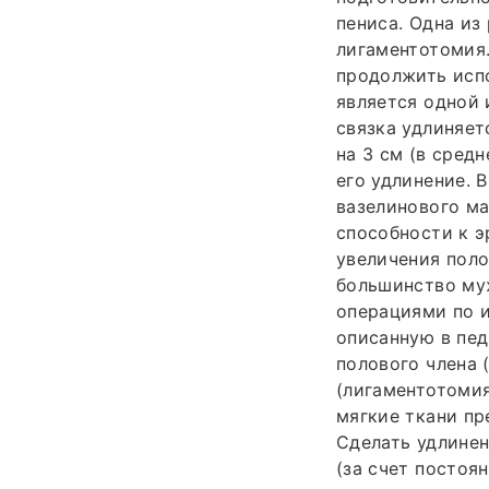
пениса. Одна из
лигаментотомия.
продолжить испо
является одной 
связка удлиняет
на 3 см (в сред
его удлинение. 
вазелинового ма
способности к э
увеличения поло
большинство му
операциями по 
описанную в пед
полового члена 
(лигаментотомия
мягкие ткани пр
Сделать удлине
(за счет постоя