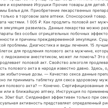
ние и кормление Игрушки Прочие товары для детей.
амы Белье для. Приобретение лекарственных препар
только в торговом зале аптеки. Спонсорский товар.
ата частями. 1 005 ₽. Как продлить половой акт мужч
 эякуляция развилась. Данные лекарства можно раз
епараты без особых отрицательных побочных эффекто
енности и причины преждевременной эякуляции. Сущ
кой проблемы. Диагностика и виды лечения. 15 лучши
блеток для продления полового акта мужчине, кото
а с лидокаином анестетиком, может ли помочь? Это 
родлевает половой акт. Свойство алкоголя продлева
ть полового акта в народе известно давно. Здесь, о
 как избыточные дозы. — Качество секса данные пре
но ли принимать таблетку для секса здоровому муж
ия полового акта? — Конечно. Сертифицированные л
ом или в ближайшую аптеку. Инструкция по примене
ен. 30мг 6шт. Силденафил эффективен только при се
суальная активность представляет определенный ри