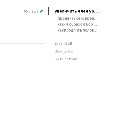
увеличить член уроки
55 views
продлить секс препараты
каким образом можно увеличить член
как продлить половой акт без таблеток мужчине
Expand all
Back to top
Go to bottom