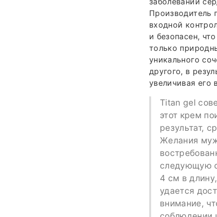
заболеваний сер
Производитель п
входной контрол
и безопасен, чт
только природны
уникального соч
другого, в резу
увеличивая его 
Titan gel со
этот крем п
результат, с
Желания муж
востребован
следующую с
4 см в длину
удается дост
внимание, чт
соблюдении 