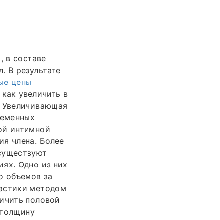
, в составе
. В результате
ые цены
 как увеличить в
. Увеличивающая
ременных
ой интимной
ия члена. Более
 существуют
ях. Одно из них
о объемов за
ластики методом
личить половой
 толщину