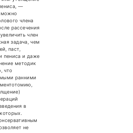
пениса, —
е можно
олового члена
осле рассечения
 увеличить член
ная задача, чем
й, паст,
и пениса и даже
внение методик
, что
амыми ранними
аментотомию,
олщение)
пераций
введения в
 которых.
Консервативным
озволяет не