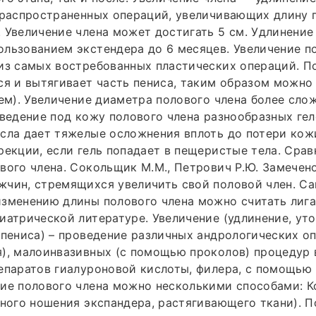
 распространенных операций, увеличивающих длину 
 Увеличение члена может достигать 5 см. Удлинени
льзованием экстендера до 6 месяцев. Увеличение п
из самых востребованных пластических операций. П
ся и вытягивает часть пениса, таким образом можно
нем). Увеличение диаметра полового члена более слож
Введение под кожу полового члена разнообразных геле
сла дает тяжелые осложнения вплоть до потери кож
рекции, если гель попадает в пещеристые тела. Сра
вого члена. Сокольщик М.М., Петрович Р.Ю. Замечено
жчин, стремящихся увеличить свой половой член. С
изменению длины полового члена можно считать лиг
иатрической литературе. Увеличение (удлинение, ут
(пениса) – проведение различных андрологических о
), малоинвазивных (с помощью проколов) процедур 
епаратов гиалуроновой кислоты, филера, с помощью
ние полового члена можно несколькими способами: 
нного ношения экспандера, растягивающего ткани). П