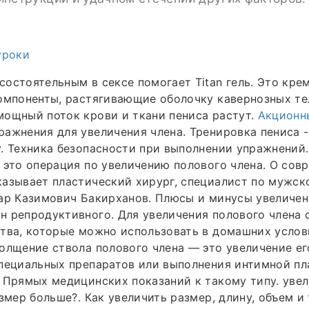
уроки
остоятельным в сексе помогает Titan гель. Это крем
омпоненты, растягивающие оболочку кавернозных тел
мощный поток крови и ткани пениса растут.
Акционн
ажнения для увеличения члена. Тренировка пениса -
. Техника безопасности при выполнении упражнений
 это операция по увеличению полового члена. О сов
азывает пластический хирург, специалист по мужск
ар Казимович Бакирханов. Плюсы и минусы увеличен
н репродуктивного. Для увеличения полового члена
тва, которые можно использовать в домашних услови
олщение ствола полового члена — это увеличение ег
специальных препаратов или выполнения интимной п
 Прямых медицинских показаний к такому типу. уве
азмер больше?. Как увеличить размер, длину, объем и