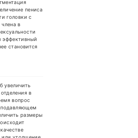
угментация
величение пениса
ти головки с
 члена в
сексуальности
й эффективный
нее становится
б увеличить
 отделения в
ремя вопрос
 В подавляющем
еличить размеры
роисходит
 качестве
е или утолщение