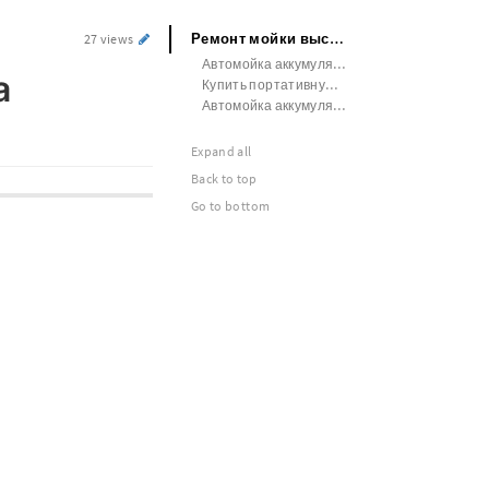
Ремонт мойки высокого давления на аккумуляторе
27 views
Автомойка аккумуляторная высокого давления видео обзор
а
Купить портативную мойку на аккумуляторе
Автомойка аккумуляторная высокого давления yofidra
Expand all
Back to top
Go to bottom