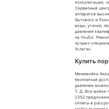
консультацию, с
Сервисный центр
аппаратов высок
бытового и Руко
воды, утечки, п
давления квали
на YouDo. Ремон
лучших специали
Услугах.
Купить пор
Минимойка Акку
бесплатная дост
давления можно 
Т. Д. Все мойки
2352 предложени
оплаты в рассро
мойка высокого 