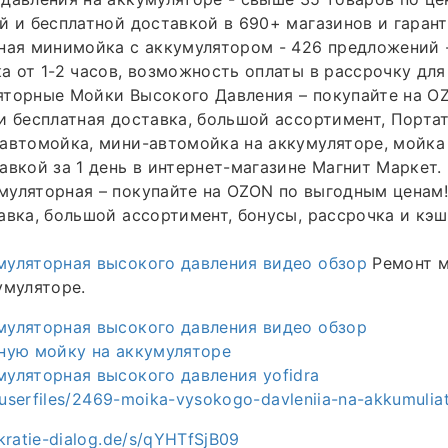
й и бесплатной доставкой в 690+ магазинов и гарант
ная минимойка с аккумулятором - 426 предложений -
а от 1-2 часов, возможность оплаты в рассрочку для
яторные Мойки Высокого Давления – покупайте на O
и бесплатная доставка, большой ассортимент, Порта
автомойка, мини-автомойка на аккумуляторе, мойка 
авкой за 1 день в интернет-магазине Магнит Маркет. 
уляторная – покупайте на OZON по выгодным ценам!
авка, большой ассортимент, бонусы, рассрочка и кэш
муляторная высокого давления видео обзор
Ремонт м
умуляторе.
муляторная высокого давления видео обзор
ную мойку на аккумуляторе
уляторная высокого давления yofidra
g/userfiles/2469-moika-vysokogo-davleniia-na-akkumulia
kratie-dialog.de/s/qYHTfSjB09