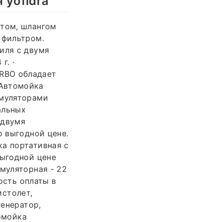
 yofidra
етом, шлангом
 фильтром.
иля с двумя
г. ·
RBO обладает
 Автомойка
умуляторами
еальных
 двумя
о выгодной цене.
ка портативная с
выгодной цене
муляторная - 22
ость оплаты в
истолет,
генератор,
томойка