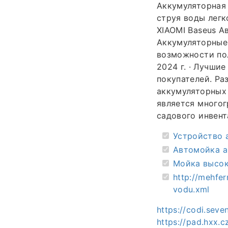
Аккумуляторная 
струя воды легк
XIAOMI Baseus Ав
Аккумуляторные
возможности пол
2024 г. · Лучши
покупателей. Ра
аккумуляторных 
является многог
садового инвент
Устройство 
Автомойка а
Мойка высок
http://mehfe
vodu.xml
https://codi.sev
https://pad.hxx.c