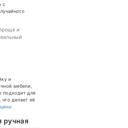
а с
случайного
 проще и
деальный
йку и
ичной мебели,
о подходит для
 что делает её
 цены
я ручная