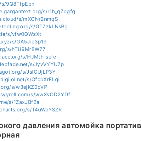
ch/s/9Q8TfpEpn
me.gargantext.org/s/r1h_qZogfg
tes.cloud/s/mXCNr2nmqS
rt-tooling.org/s/GTZzkLNsBg
e.de/s/vfw0QWzXt
t.xyz/s/GA5Jie3p19
i.org/s/hTU9Mr8W77
place.org/s/HJMth-sefe
alepfade.net/s/JyvVYYU7p
agot.org/s/JsIGUjLP3Y
digilol.net/s/OfcbXrELqi
p.org/s/w3ejKZ0pVP
c.syyrell.com/s/wwXvOD2YDf
r.me/s/1ZaxJBf2a
alcharts.org/s/T4uWpYSZR
окого давления автомойка портати
орная