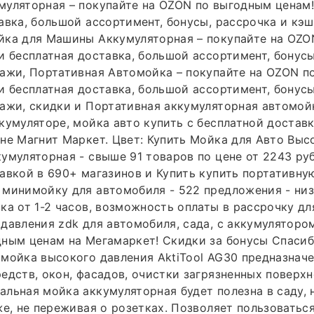
уляторная – покупайте на OZON по выгодным ценам!
авка, большой ассортимент, бонусы, рассрочка и кэш
йка для Машины Аккумуляторная – покупайте на OZO
и бесплатная доставка, большой ассортимент, бонусы
ажи, Портативная Автомойка – покупайте на OZON п
и бесплатная доставка, большой ассортимент, бонусы
ажи, скидки и Портативная аккумуляторная автомой
кумуляторе, мойка авто купить с бесплатной доставко
не Магнит Маркет. Цвет: Купить Мойка для Авто Выс
умуляторная - свыше 91 товаров по цене от 2243 ру
авкой в 690+ магазинов и Купить купить портативну
минимойку для автомобиля - 522 предложения - низ
ка от 1-2 часов, возможность оплаты в рассрочку д
давления zdk для автомобиля, сада, с аккумулятором
ным ценам на Мегамаркет! Скидки за бонусы Спасиб
мойка высокого давления AktiTool AG30 предназнач
едств, окон, фасадов, очистки загрязненных поверх
льная мойка аккумуляторная будет полезна в саду, н
же, не переживая о розетках. Позволяет пользоваться