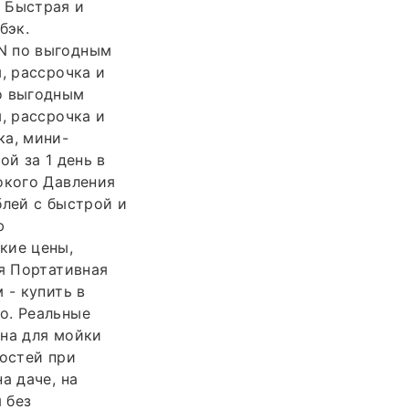
 Быстрая и
бэк.
N по выгодным
, рассрочка и
о выгодным
, рассрочка и
ка, мини-
й за 1 день в
окого Давления
блей с быстрой и
ю
кие цены,
ля Портативная
 - купить в
о. Реальные
ена для мойки
ностей при
а даче, на
 без