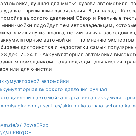
автомойка, лучшая для мытья кузова автомобиля, п
о удаляет прилипшие загрязнения. 6 дн. назад · Karch
томойка высокого давления! Обзор и Реальные тесты. 
 мини-мойки подойдут тем автовладельцам, которы
ивать машину из шланга, не считаясь с расходом во
е аккумуляторные автомойки — по мнению экспертов 
збираем достоинства и недостатки самых популярны
28 дек. 2024 г. · Аккумуляторная автомойка высоког
ранным помощником - она подходит для чистки тран
аря или для очистки
аккумуляторной автомойки
ккумуляторная высокого давления ручная
ого давления автомойка портативная аккумуляторна
rmobilsaglik.com/userfiles/akkumuliatornaia-avtomoika-
envm.de/s/_7dwaERzd
z/s/JuPBixjCEI