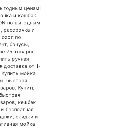
выгодным ценам!
очка и кэшбэк.
ZON по выгодным
, рассрочка и
 ozon по
нт, бонусы,
ше 75 товаров
пить ручная
я доставка от 1-
к Купить мойка
ы, быстрая
варов, Купить
 быстрая
оваров, кешбэк
 и бесплатная
одажи, скидки и
ативная мойка