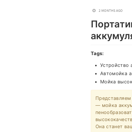
2 MONTHS AGO
Портати
аккумул
Tags:
Устройство 
Автомойка а
Мойка высок
Представляем
— мойка аккум
пенообразоват
высококачеств
Она станет в