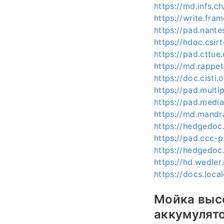
https://md.infs.
https://write.fra
https://pad.nan
https://hdoc.csi
https://pad.cttu
https://md.rappe
https://doc.cist
https://pad.multi
https://pad.medi
https://md.mandr
https://hedgedoc.
https://pad.ccc-
https://hedgedo
https://hd.wedle
https://docs.loc
Мойка выс
аккумулят