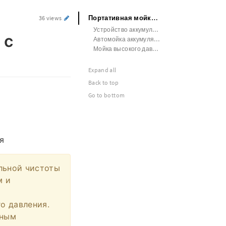
Портативная мойка для автомобиля с аккумулятором купить
36 views
Устройство аккумуляторной автомойки
 с
Автомойка аккумуляторная высокого давления ручная
Мойка высокого давления автомойка портативная аккумуляторная
Expand all
Back to top
Go to bottom
я
льной чистоты
м и
о давления.
тным