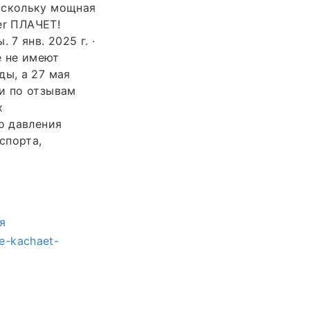
оскольку мощная
er ПЛАЧЕТ!
7 янв. 2025 г. ·
е не имеют
ды, а 27 мая
и по отзывам
х
о давления
спорта,
я
ne-kachaet-