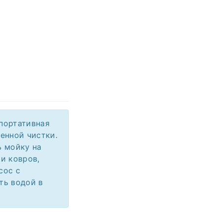
портативная
енной чистки.
ь мойку на
и ковров,
сос с
ть водой в