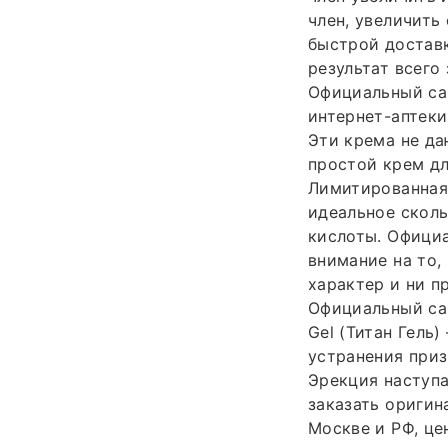
член, увеличить 
быстрой доставк
результат всего 
Официальный сай
интернет-аптеки
Эти крема не да
простой крем дл
Лимитированная
идеальное скол
кислоты. Официа
внимание на то,
характер и ни п
Официальный сай
Gel (Титан Гель
устранения приз
Эрекция наступа
заказать оригин
Москве и РФ, це