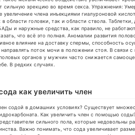
т сильную эрекцию во время секса. Упражнения: Уме
 увеличение члена инъекциями гиалуроновой кислот
в области головки, так и области ствола. Таблетки, 
БАДы и наружные средства, как правило, не работаю
азать, что всё это полная. Аномалии развития полов
ивное влияние на доставку спермы, способность ос
 направлять поток мочи в положении стоя. В связи 
половых органов у мужчин часто снижается самооце
бе. В редких случаях.
ода как увеличить член
член содой в домашних условиях? Существует множе
идрокарбоната. Как увеличить член с помощью соды
редставители сильного пола, которые недовольны р
нства. Важно понимать, что сода увеличивает разме