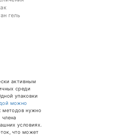
как
тан гель
ески активным
ичных среди
Одной упаковки
одой можно
х методов нужно
 члена
ашних условиях.
оток, что может