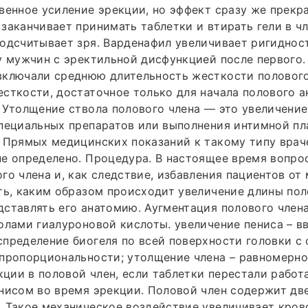
венное усиление эрекции, но эффект сразу же прекр
заканчивает принимать таблетки и втирать гели в чл
одсчитывает зря. Варденафил увеличивает ригиднос
у мужчин с эректильной дисфункцией после первого.
включали среднюю длительность жесткости половог
сткости, достаточное только для начала полового а
 Утолщение ствола полового члена — это увеличение
специальных препаратов или выполнения интимной п
 Прямых медицинских показаний к такому типу врач
е определено. Процедура. В настоящее время вопро
го члена и, как следствие, избавления пациентов от
ть, каким образом происходит увеличение длины пол
ставлять его анатомию. Аугментация полового члена
олами гиалуроновой кислоты. увеличение пениса – в
пределение биогеля по всей поверхности головки с
пропорциональности; утолщение члена – равномерно
екции в половой член, если таблетки перестали работ
нисом во время эрекции. Половой член содержит дв
 Такое механическое воздействие увеличивает кров