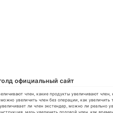
 голд официальный сайт
величивают член, какие продукты увеличивают член, 
, можно увеличить член без операции, как увеличить
 увеличивает ли член экстендер, можно ли реально ув
инструкция, мазь увеличить половой член, как време