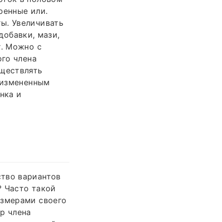
ренные или.
ы. Увеличивать
добавки, мази,
т. Можно с
ого члена
уществлять
с измененным
нка и
ство вариантов
? Часто такой
азмерами своего
р члена