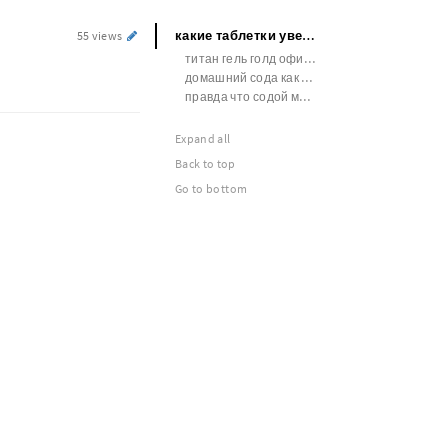
какие таблетки увеличивают член
55 views
титан гель голд официальный сайт
домашний сода как увеличить член
правда что содой можно увеличить член
Expand all
Back to top
Go to bottom