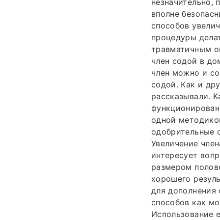
незначительно, 
вполне безопасн
способов увелич
процедуры делат
травматичным оп
член содой в до
член можно и с
содой. Как и др
рассказывали. К
функционировани
одной методико
одобрительные о
Увеличение член
интересует вопр
размером полово
хорошего резуль
для дополнения 
способов как м
Использование е