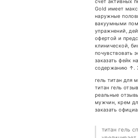
счет активных п
Gold имеет макс
наружные полов
вакуумными пом
упражнений, дей
офертой и предс
клинической, би
почувствовать э
заказать фейк н
содержанию ↑. З
гель титан для 
титан гель отзыв
реальные отзывы
мужчин, крем дл
заказать официа
титан гель сп
увеличивает,