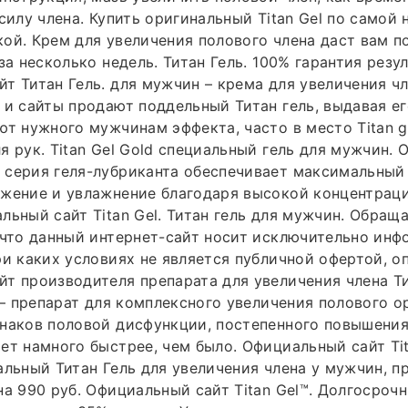
силу члена. Купить оригинальный Titan Gel по самой 
ой. Крем для увеличения полового члена даст вам 
за несколько недель. Титан Гель. 100% гарантия резул
т Титан Гель. для мужчин – крема для увеличения ч
 и сайты продают поддельный Титан гель, выдавая ег
ют нужного мужчинам эффекта, часто в место Titan g
я рук. Titan Gel Gold специальный гель для мужчин. 
 серия геля-лубриканта обеспечивает максимальный
ьжение и увлажнение благодаря высокой концентрац
льный сайт Titan Gel. Титан гель для мужчин. Обращ
 что данный интернет-сайт носит исключительно ин
ри каких условиях не является публичной офертой, о
т производителя препарата для увеличения члена Тит
) – препарат для комплексного увеличения полового о
наков половой дисфункции, постепенного повышения
ет намного быстрее, чем было. Официальный сайт Tit
альный Титан Гель для увеличения члена у мужчин, п
на 990 руб. Официальный сайт Titan Gel™. Долгосрочн