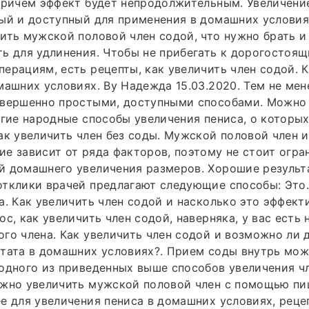
причём эффект будет непродолжительным. Увеличение
ый и доступный для применения в домашних условия
ить мужской половой член содой, что нужно брать и
ь для удлинения. Чтобы не прибегать к дорогостоя
ерациям, есть рецепты, как увеличить член содой. 
машних условиях. By Надежда 15.03.2020. Тем не мен
овершенно простыми, доступными способами. Можно 
угие народные способы увеличения пениса, о которы
ак увеличить член без соды. Мужской половой член и
е зависит от ряда факторов, поэтому не стоит огра
й домашнего увеличения размеров. Хорошие результ
тклики врачей предлагают следующие способы: Это.
а. Как увеличить член содой и насколько это эффекти
ос, как увеличить член содой, наверняка, у вас есть
го члена. Как увеличить член содой и возможно ли 
тата в домашних условиях?. Прием соды внутрь мож
одного из приведенных выше способов увеличения ч
ожно увеличить мужской половой член с помощью пи
е для увеличения пениса в домашних условиях, реце