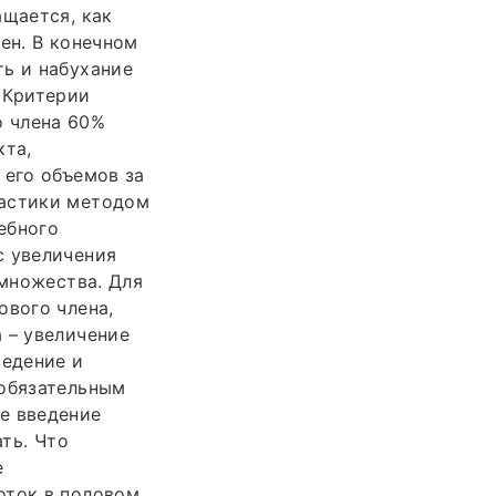
ащается, как
ен. В конечном
ть и набухание
 Критерии
о члена 60%
кта,
 его объемов за
ластики методом
ебного
с увеличения
 множества. Для
ового члена,
 – увеличение
ведение и
 обязательным
е введение
ать. Что
е
оток в половом