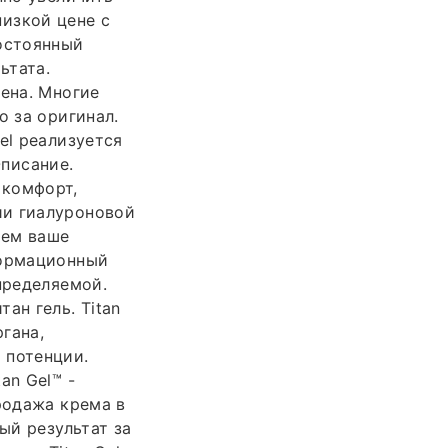
низкой цене с
постоянный
ьтата.
лена. Многие
о за оригинал.
el реализуется
Описание.
 комфорт,
ии гиалуроновой
аем ваше
формационный
пределяемой.
ан гель. Titan
ргана,
 потенции.
an Gel™ -
родажа крема в
ый результат за