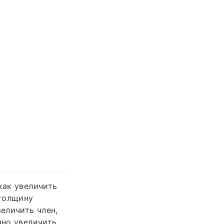
как увеличить
 толщину
еличить член,
нно увеличить