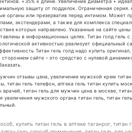
ектинов. +35% к длине. Увеличение диаметра + идеаль
имальную защиту от подделок. Ограниченная серия. 
ые органы или презерватив перед интимом. Может п
пами, экстендерами, а также для комплекса специа
ствие которых направлено. Указанные на сайте цены
тавлены в информационных целях. Титан голд гель с
ологической активностью реализует официальный са
ффективность Титан гель голд надо купить оригинал,
а стороннем сайте – это средство с нулевой динамико
аказать.
мужчин отзывы цена, увеличение мужской крем титан 
ы, титан гель телефон, аптека гель титан купить моск
 врачей, титан гель для мужчин цена в москве, титан
я увеличения мужского органа титан гель, титан гель
льный.
особ, купить титан гель в аптеке таганрог, титан 
 титан гель способ применения, титан гель для у