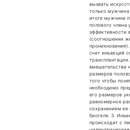
вызвать искусст
только мужчина 
итоге мужчина п
полового члена 
эффективности 
(соотношении же
проникновения).
счет инъекций 
трансплантации.
вмешательства н
размеров полово
того чтобы поня
необходимо пред
его размеров ук
равномерное рас
сохранением ее 
биогеля. 3. Инъ
происходит с пе
цилиндрические.