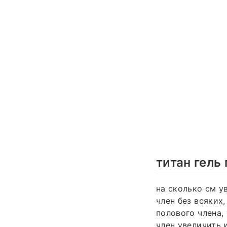
титан гель
на сколько см у
член без всяких
полового члена,
член увеличить 