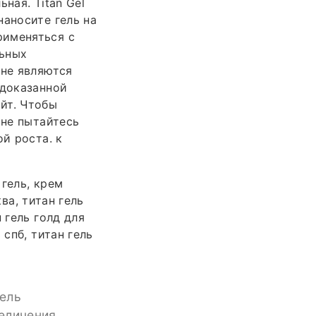
ная. Titan Gel
наносите гель на
рименяться с
льных
 не являются
 доказанной
йт. Чтобы
 не пытайтесь
й роста. к
гель, крем
ва, титан гель
 гель голд для
 спб, титан гель
гель
величения