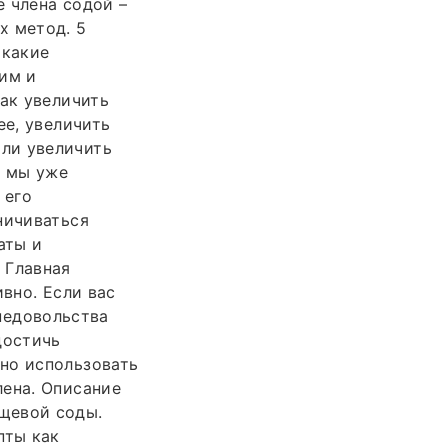
 члена содой –
х метод. 5
 какие
щим и
Как увеличить
ее, увеличить
ли увеличить
х мы уже
 его
ничиваться
аты и
 Главная
вно. Если вас
 недовольства
достичь
но использовать
лена. Описание
щевой соды.
пты как