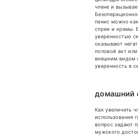
члене и вызывае
Безоперационное
пенис можно как 
спреи и кремы. 
уверенностью ск
оказывают негат
половой акт или
внешним видом 
уверенность в се
домашний с
Как увеличить 
использования г
вопрос задают п
мужского достои