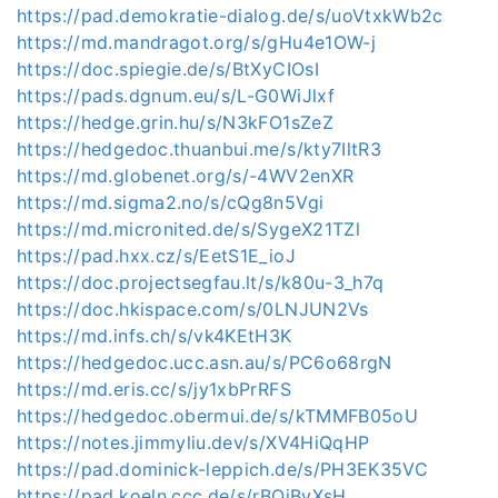
https://pad.demokratie-dialog.de/s/uoVtxkWb2c
https://md.mandragot.org/s/gHu4e1OW-j
https://doc.spiegie.de/s/BtXyCIOsI
https://pads.dgnum.eu/s/L-G0WiJlxf
https://hedge.grin.hu/s/N3kFO1sZeZ
https://hedgedoc.thuanbui.me/s/kty7IltR3
https://md.globenet.org/s/-4WV2enXR
https://md.sigma2.no/s/cQg8n5Vgi
https://md.micronited.de/s/SygeX21TZl
https://pad.hxx.cz/s/EetS1E_ioJ
https://doc.projectsegfau.lt/s/k80u-3_h7q
https://doc.hkispace.com/s/0LNJUN2Vs
https://md.infs.ch/s/vk4KEtH3K
https://hedgedoc.ucc.asn.au/s/PC6o68rgN
https://md.eris.cc/s/jy1xbPrRFS
https://hedgedoc.obermui.de/s/kTMMFB05oU
https://notes.jimmyliu.dev/s/XV4HiQqHP
https://pad.dominick-leppich.de/s/PH3EK35VC
https://pad.koeln.ccc.de/s/rBQjByXsH