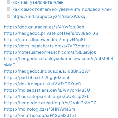
xxx как увеличить член
как самостоятельно увеличить половой член
https://md.rappet.xyz/s/i8arXWuKqI
https://doc.gnuragist.es/s/4Ywfzpj9eh
https://hedgedoc.private.coffee/s/xvJEao1JS
https://notes.llgoewer.de/s/rmpvHAg8I
https://docs.localcharts.org/s/7yPZctmtv
https://notes.simeonreusch.com/s/SILueSjok
https://hedgedoc.stanleysolutionsnw.com/s/mtM9hB
sMaO
https://hedgedoc.inqbus.de/s/lq8BnG2W4
https://pad.bhh.sh/s/Lgq6Izomh
https://dok.kompot.si/s/VVTrC0YrwD
https://md.sebastians.dev/s/wVydNMu3U
https://hack.utopia-lab.org/s/bU8scp2Eb
https://hedgedoc.dreadfog.fr/s/2V4nPr8cGZ
https://md.nolog.cz/s/SHNWrjaSm
https://omoffice.de/s/H13pM3JTZl