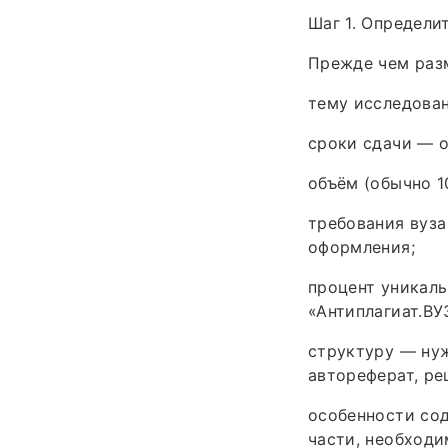
Шаг 1. Определи
Прежде чем разм
тему исследован
сроки сдачи — о
объём (обычно 1
требования вуз
оформления;
процент уникаль
«Антиплагиат.ВУЗ
структуру — нуж
автореферат, ре
особенности со
части, необходи