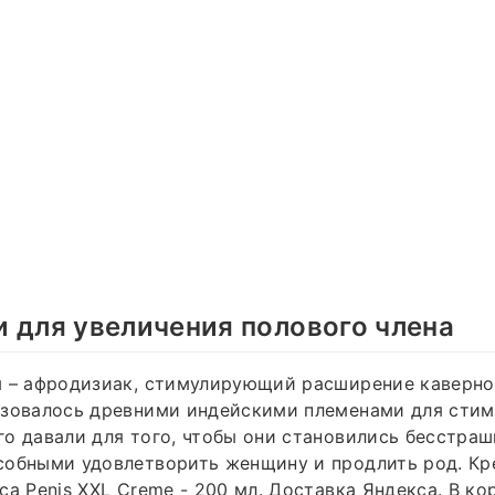
 для увеличения полового члена
я – афродизиак, стимулирующий расширение каверно
ьзовалось древними индейскими племенами для сти
о давали для того, чтобы они становились бесстра
собными удовлетворить женщину и продлить род. Кр
са Penis XXL Creme - 200 мл. Доставка Яндекса. В ко