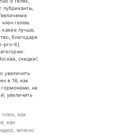
но о гелях,
т лубриканты,
 Увеличение
 член гелем.
 какие лучше,
тво, благодаря
-pro-6].
атегории:
осква, скидки!.
но увеличить
н в 16, как
н гормонами, на
й, увеличить
 член, как
и, как
ендер, можно