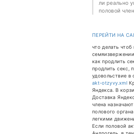
ли реально у
половой член
ПЕРЕЙТИ НА СА
что делать чтоб
семяизвержении,
как продлить се
продлить секс, 
удовольствие в 
akt-otzyvy.xml
Кр
Яндекса. В корз
Доставка Яндекс
члена назначают
полового органа
легкими движени
Если половой ак
Андрогель, в те