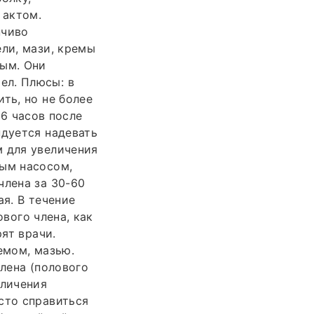
 актом.
нчиво
ели, мази, кремы
ным. Они
ел. Плюсы: в
ть, но не более
 6 часов после
ндуется надевать
м для увеличения
ным насосом,
члена за 30-60
ая. В течение
ового члена, как
рят врачи.
емом, мазью.
члена (полового
еличения
сто справиться