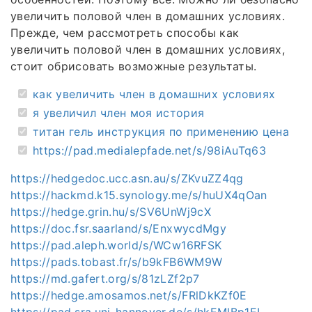
увеличить половой член в домашних условиях.
Прежде, чем рассмотреть способы как
увеличить половой член в домашних условиях,
стоит обрисовать возможные результаты.
как увеличить член в домашних условиях
я увеличил член моя история
титан гель инструкция по применению цена
https://pad.medialepfade.net/s/98iAuTq63
https://hedgedoc.ucc.asn.au/s/ZKvuZZ4qg
https://hackmd.k15.synology.me/s/huUX4qOan
https://hedge.grin.hu/s/SV6UnWj9cX
https://doc.fsr.saarland/s/EnxwycdMgy
https://pad.aleph.world/s/WCw16RFSK
https://pads.tobast.fr/s/b9kFB6WM9W
https://md.gafert.org/s/81zLZf2p7
https://hedge.amosamos.net/s/FRlDkKZf0E
https://pad.sra.uni-hannover.de/s/hkEMlBp1EI