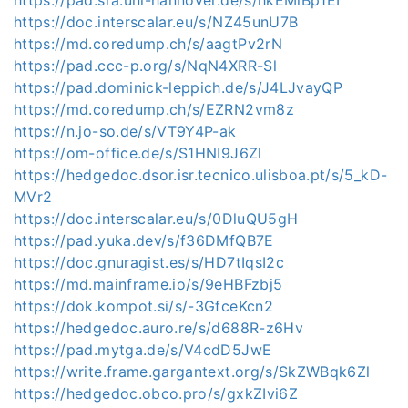
https://doc.interscalar.eu/s/NZ45unU7B
https://md.coredump.ch/s/aagtPv2rN
https://pad.ccc-p.org/s/NqN4XRR-Sl
https://pad.dominick-leppich.de/s/J4LJvayQP
https://md.coredump.ch/s/EZRN2vm8z
https://n.jo-so.de/s/VT9Y4P-ak
https://om-office.de/s/S1HNI9J6Zl
https://hedgedoc.dsor.isr.tecnico.ulisboa.pt/s/5_kD-
MVr2
https://doc.interscalar.eu/s/0DluQU5gH
https://pad.yuka.dev/s/f36DMfQB7E
https://doc.gnuragist.es/s/HD7tIqsI2c
https://md.mainframe.io/s/9eHBFzbj5
https://dok.kompot.si/s/-3GfceKcn2
https://hedgedoc.auro.re/s/d688R-z6Hv
https://pad.mytga.de/s/V4cdD5JwE
https://write.frame.gargantext.org/s/SkZWBqk6Zl
https://hedgedoc.obco.pro/s/gxkZIvi6Z