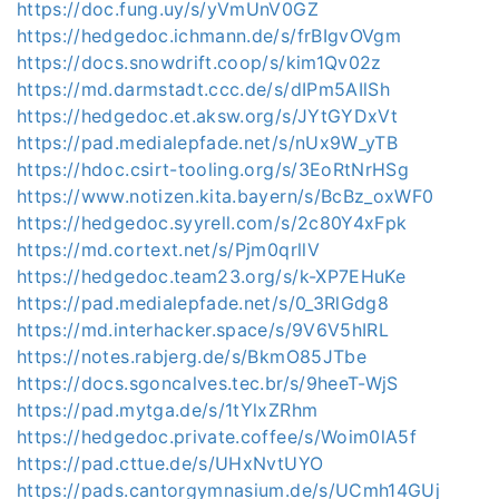
https://doc.fung.uy/s/yVmUnV0GZ
https://hedgedoc.ichmann.de/s/frBIgvOVgm
https://docs.snowdrift.coop/s/kim1Qv02z
https://md.darmstadt.ccc.de/s/dIPm5AIlSh
https://hedgedoc.et.aksw.org/s/JYtGYDxVt
https://pad.medialepfade.net/s/nUx9W_yTB
https://hdoc.csirt-tooling.org/s/3EoRtNrHSg
https://www.notizen.kita.bayern/s/BcBz_oxWF0
https://hedgedoc.syyrell.com/s/2c80Y4xFpk
https://md.cortext.net/s/Pjm0qrllV
https://hedgedoc.team23.org/s/k-XP7EHuKe
https://pad.medialepfade.net/s/0_3RlGdg8
https://md.interhacker.space/s/9V6V5hIRL
https://notes.rabjerg.de/s/BkmO85JTbe
https://docs.sgoncalves.tec.br/s/9heeT-WjS
https://pad.mytga.de/s/1tYlxZRhm
https://hedgedoc.private.coffee/s/Woim0lA5f
https://pad.cttue.de/s/UHxNvtUYO
https://pads.cantorgymnasium.de/s/UCmh14GUj