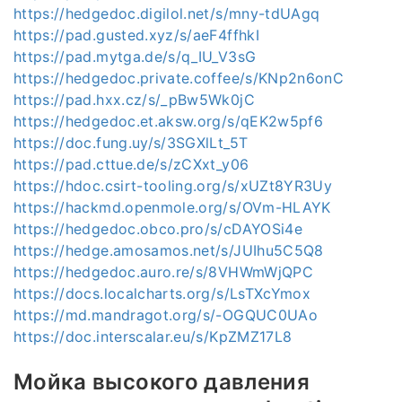
https://hedgedoc.digilol.net/s/mny-tdUAgq
https://pad.gusted.xyz/s/aeF4ffhkI
https://pad.mytga.de/s/q_IU_V3sG
https://hedgedoc.private.coffee/s/KNp2n6onC
https://pad.hxx.cz/s/_pBw5Wk0jC
https://hedgedoc.et.aksw.org/s/qEK2w5pf6
https://doc.fung.uy/s/3SGXlLt_5T
https://pad.cttue.de/s/zCXxt_y06
https://hdoc.csirt-tooling.org/s/xUZt8YR3Uy
https://hackmd.openmole.org/s/OVm-HLAYK
https://hedgedoc.obco.pro/s/cDAYOSi4e
https://hedge.amosamos.net/s/JUIhu5C5Q8
https://hedgedoc.auro.re/s/8VHWmWjQPC
https://docs.localcharts.org/s/LsTXcYmox
https://md.mandragot.org/s/-OGQUC0UAo
https://doc.interscalar.eu/s/KpZMZ17L8
Мойка высокого давления