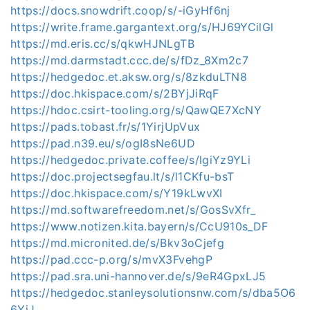
https://docs.snowdrift.coop/s/-iGyHf6nj
https://write.frame.gargantext.org/s/HJ69YCilGl
https://md.eris.cc/s/qkwHJNLgTB
https://md.darmstadt.ccc.de/s/fDz_8Xm2c7
https://hedgedoc.et.aksw.org/s/8zkduLTN8
https://doc.hkispace.com/s/2BYjJiRqF
https://hdoc.csirt-tooling.org/s/QawQE7XcNY
https://pads.tobast.fr/s/1YirjUpVux
https://pad.n39.eu/s/ogI8sNe6UD
https://hedgedoc.private.coffee/s/lgiYz9YLi
https://doc.projectsegfau.lt/s/l1CKfu-bsT
https://doc.hkispace.com/s/Y19kLwvXI
https://md.softwarefreedom.net/s/GosSvXfr_
https://www.notizen.kita.bayern/s/CcU910s_DF
https://md.micronited.de/s/Bkv3oCjefg
https://pad.ccc-p.org/s/mvX3FvehgP
https://pad.sra.uni-hannover.de/s/9eR4GpxLJ5
https://hedgedoc.stanleysolutionsnw.com/s/dba5O6
6YjJ