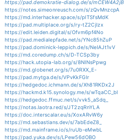
https://pad.demokratie-dialog.de/s/mCEW4A2jB
https://notes.simeonreusch.com/s/zQvMnzcpA
https://md.interhacker.space/s/plTSfsMdK
https://pad.multiplace.org/s/ry-tZ2Cjlzx
https://edit.leiden.digital/s/Ofvm6pf4No
https://pad.medialepfade.net/s/YNc85hZuP
https://pad.dominick-leppich.de/s/NeIAJt1vV
https://md.coredump.ch/s/D-TCSp3by
https://hack.utopia-lab.org/s/8NINsPpwg
https://md.globenet.org/s/7u0RXX_E-
https://pad.mytga.de/s/VPvKkFGlr
https://hedgedoc.ichmann.de/s/Xh81RKDx2J
https://hackmd.k15.synology.me/s/wTqaCC_bI
https://hedgedoc.ffmuc.net/s/vvk5_aSdq_
https://notas.laotra.red/s/JT2zqRnYLA
https://doc.interscalar.eu/s/XoxARvW6y
https://md.sebastians.dev/s/7abEdeZ8_
https://md.mainframe.io/s/ruUb-eMwbL
https://pad.yuka.dev/s/LPew56dOBO