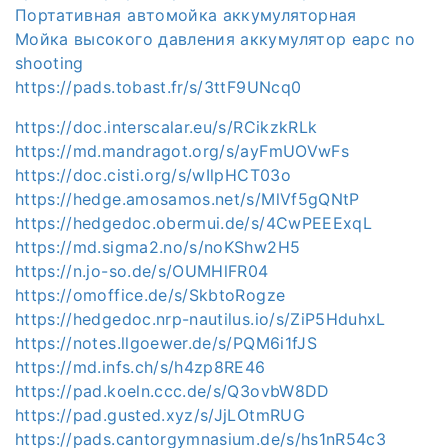
Портативная автомойка аккумуляторная
Мойка высокого давления аккумулятор eapc no
shooting
https://pads.tobast.fr/s/3ttF9UNcq0
https://doc.interscalar.eu/s/RCikzkRLk
https://md.mandragot.org/s/ayFmUOVwFs
https://doc.cisti.org/s/wIlpHCT03o
https://hedge.amosamos.net/s/MlVf5gQNtP
https://hedgedoc.obermui.de/s/4CwPEEExqL
https://md.sigma2.no/s/noKShw2H5
https://n.jo-so.de/s/OUMHlFR04
https://omoffice.de/s/SkbtoRogze
https://hedgedoc.nrp-nautilus.io/s/ZiP5HduhxL
https://notes.llgoewer.de/s/PQM6i1fJS
https://md.infs.ch/s/h4zp8RE46
https://pad.koeln.ccc.de/s/Q3ovbW8DD
https://pad.gusted.xyz/s/JjLOtmRUG
https://pads.cantorgymnasium.de/s/hs1nR54c3