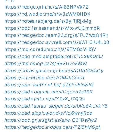
https://hedge.grin.hu/s/AI83NPVk7Z
https://hd.wedler.me/s/w3zWM0HDX
https://notes.rabjerg.de/s/ByiTjRjxMg
https://doc.fsr.saarland/s/WtowUCmmxR
https://hedgedoc.team23.org/s/TUZwqQ4RIt
https://hedgedoc.syyrell.com/s/uWH6lU4L08
https://md.coredump.ch/s/9TM6dVHSV
https://pad.medialepfade.net/s/
TxS6KQmJ
https://md.nolog.cz/s/9BVUvoKMW
https://notas.gaiacoop.tech/s/DD55DQxLy
https://om-office.de/s/r1MJhCsezl
https://doc.neutrinet.be/s/ZpFp8IiwRG
https://pads.dgnum.eu/s/CqpcoZdfKK
https://pads.jeito.nl/s/YZxX_j7QQs
https://pad.fablab-siegen.de/s/bVo8AUvkY6
https://pad.aleph.world/s/Vo6wnyRce
https://doc.gnuragist.es/s/w_Q31DsPw2
https://hedgedoc.inqbus.de/s/FZI5hMGpf