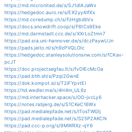
https://md.micronited.de/s/SJ1dlAJaWx
https://hedgedoc.auro.re/s/EX2yy4IfXx
https://md.coredump.ch/s/FzHgbdbVx
https://docs.snowdrift.coop/s/F6tCs9Eke
https://md.darmstadt.ccc.de/s/XXrLoZtmn7
https://pad.sra.uni-hannover.de/s/dczPaywUJn
https://pads.jeito.nl/s/h9zPVQLOIc
https://hedgedoc.stanleysolutionsnw.com/s/fCKav-
pcJT
https://doc.projectsegfau.lt/s/fvDIEcMcOa
https://pad.bhh.sh/s/Pzqi2GwnE
https://dok.kompot.si/s/T2iFYpvtEI
https://hd.wedler.me/s/4H4m_UL6z
https://md.interhacker.space/s/OO-jvcLy6
https://notes.rabjerg.de/s/S1CKeC16Wx
https://pad.medialepfade.net/s/ITosTWGIj
https://pad.medialepfade.net/s/S25P2AKCN
https://pad.ccc-p.org/s/9MWRXz-qY6