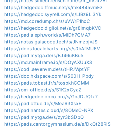
https://notes.simeonreusch.com/s/m_mOlt28T
https://hedgedoc.ffmuc.net/s/mk4845vmEz
https://hedgedoc.syyrell.com/s/LIBz9LI3Yk
https://md.coredump.ch/s/uVWrF1hcC
https://hedgedoc.digilol.net/s/gr8lmqbKVC
https://pad.aleph.world/s/MlDh7QMA7
https://notas.gaiacoop.tech/s/JNmzpjvJS
https://docs.localcharts.org/s/s0hAfMU6V
https://pad.mytga.de/s/BJ46uKBu5
https://md.mainframe.io/s/DOyAXUuX3
https://codi.sevenvm.de/s/tHPJWptYF
https://doc.hkispace.com/s/500H_Pbdy
https://pads.tobast.fr/s/tospkhCOMM
https://om-office.de/s/S1K2xCyaZl
https://hedgedoc.obco.pro/s/GnJDUQfx7
https://pad.cttue.de/s/Mea93XsxE
https://pad.nantes.cloud/s/8OMsC-NPX
https://pad.mytga.de/s/zyr3bSDbQ
https://pads.cantorgymnasium.de/s/DkQt28RlS