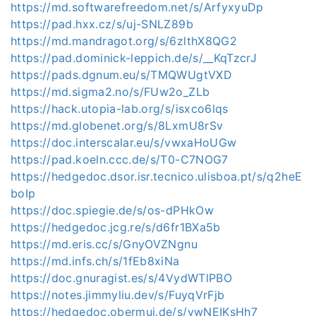
https://md.softwarefreedom.net/s/ArfyxyuDp
https://pad.hxx.cz/s/uj-SNLZ89b
https://md.mandragot.org/s/6zlthX8QG2
https://pad.dominick-leppich.de/s/__KqTzcrJ
https://pads.dgnum.eu/s/TMQWUgtVXD
https://md.sigma2.no/s/FUw2o_ZLb
https://hack.utopia-lab.org/s/isxco6lqs
https://md.globenet.org/s/8LxmU8rSv
https://doc.interscalar.eu/s/vwxaHoUGw
https://pad.koeln.ccc.de/s/T0-C7NOG7
https://hedgedoc.dsor.isr.tecnico.ulisboa.pt/s/q2heE
boIp
https://doc.spiegie.de/s/os-dPHkOw
https://hedgedoc.jcg.re/s/d6fr1BXa5b
https://md.eris.cc/s/GnyOVZNgnu
https://md.infs.ch/s/1fEb8xiNa
https://doc.gnuragist.es/s/4VydWTlPBO
https://notes.jimmyliu.dev/s/FuyqVrFjb
https://hedgedoc.obermui.de/s/vwNEIKsHh7