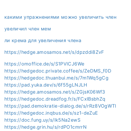
какими упражнениями можно увеличить член
увеличил член мем
ли крема для увеличения члена
https://hedge.amosamos.net/s/dpzddi8ZvF
https://omoffice.de/s/S1PVlCJ6We
https://hedgedoc.private.coffee/s/ZeDMS_f0D
https://hedgedoc.thuanbui.me/s/7m1Wq5gCg
https://pad.yuka.dev/s/6f55gLNJLH
https://hedge.amosamos.net/s/ZGjsK06Wf3
https://hedgedoc.dreadfog.fr/s/FCxIBsbhZq
https://pad.demokratie-dialog.de/s/rRz8VOgWTl
https://hedgedoc.inqbus.de/s/sz1-deZuE
https://doc.fung.uy/s/lk5Na2ewS
https://hedge.grin.hu/s/rdPO1cmrrN