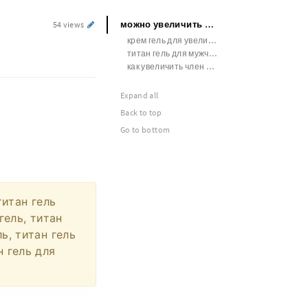
можно увеличить член массажем
54 views
крем гель для увеличения члена в ярославле
титан гель для мужчин купить в минске
как увеличить член подростку
Expand all
Back to top
Go to bottom
титан гель
гель, титан
ь, титан гель
н гель для