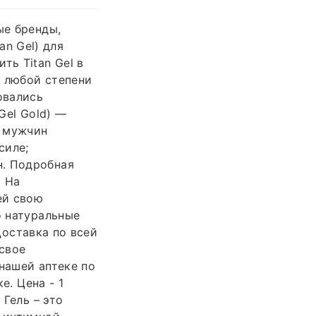
ые бренды,
an Gel) для
ть Titan Gel в
и любой степени
овались
Gel Gold) —
я мужчин
силе;
н. Подробная
. На
ей свою
о натуральные
Доставка по всей
 свое
нашей аптеке по
е. Цена - 1
 Гель – это