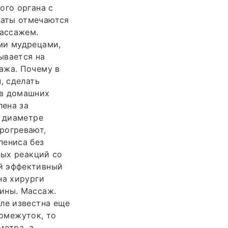
ого органа с
таты отмечаются
массажем.
ми мудрецами,
ывается на
ажа. Почему в
, сделать
 в домашних
лена за
в диаметре
рогревают,
пениса без
ных реакций со
й эффективный
на хирурги
ины. Массаж.
ле известна еще
ромежуток, то
метра, а