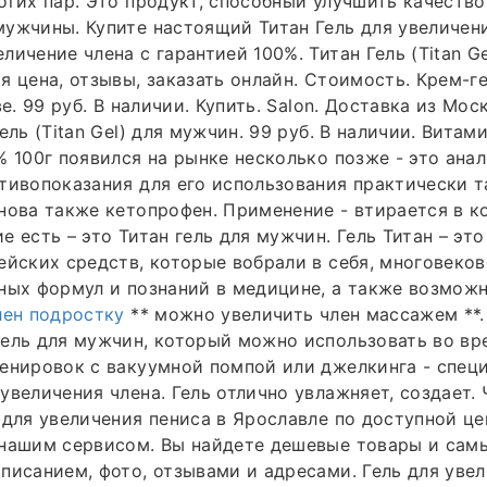
огих пар. Это продукт, способный улучшить качеств
ужчины. Купите настоящий Титан Гель для увеличени
ичение члена с гарантией 100%. Титан Гель (Titan Ge
я цена, отзывы, заказать онлайн. Стоимость. Крем-г
ве. 99 руб. В наличии. Купить. Salon. Доставка из Мос
ель (Titan Gel) для мужчин. 99 руб. В наличии. Вита
% 100г появился на рынке несколько позже - это ана
тивопоказания для его использования практически та
нова также кетопрофен. Применение - втирается в к
е есть – это Титан гель для мужчин. Гель Титан – это
ейских средств, которые вобрали в себя, многовеко
ных формул и познаний в медицине, а также возможн
лен подростку
** можно увеличить член массажем **.
ель для мужчин, который можно использовать во вр
енировок с вакуумной помпой или джелкинга - спец
увеличения члена. Гель отлично увлажняет, создает. 
 для увеличения пениса в Ярославле по доступной це
 нашим сервисом. Вы найдете дешевые товары и сам
писанием, фото, отзывами и адресами. Гель для увел