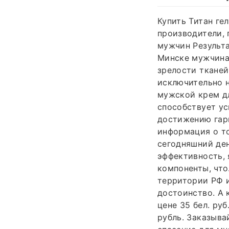
Купить Титан ге
производители,
мужчин Результа
Минске мужчинам
зрелости тканей
исключительно на
мужской крем д
способствует ус
достижению гар
информация о то
сегодняшний де
эффективность, 
компоненты, что.
территории РФ и
достоинство. А 
цене 35 бел. руб
рубль. Заказывай