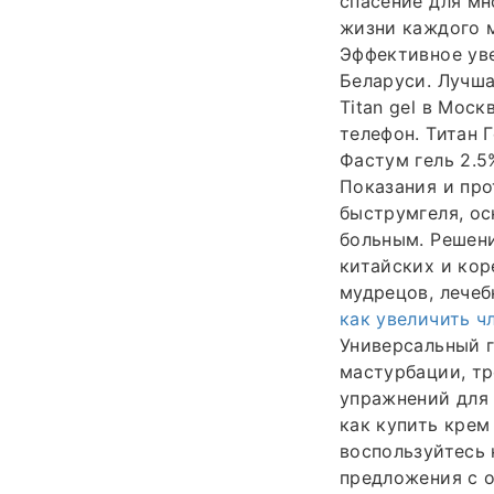
спасение для мн
жизни каждого м
Эффективное увел
Беларуси. Лучша
Titan gel в Моск
телефон. Титан Г
Фастум гель 2.5
Показания и про
быструмгеля, ос
больным. Решени
китайских и кор
мудрецов, лечеб
как увеличить ч
Универсальный г
мастурбации, тр
упражнений для 
как купить крем
воспользуйтесь
предложения с о