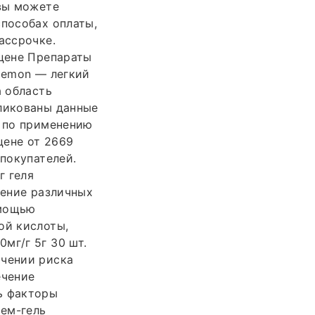
 вы можете
способах оплаты,
ассрочке.
 цене Препараты
 demon — легкий
а область
бликованы данные
я по применению
цене от 2669
 покупателей.
г геля
дение различных
омощью
ой кислоты,
мг/г 5г 30 шт.
ичении риска
ечение
ь факторы
рем-гель