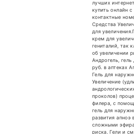
лучших интернет
купить онлайн с
контактные номе
Средства Увелич
для увеличения.
крем для увелич
гениталий, так 
об увеличении р
Андрогель, гель
руб. в аптеках 
Гель для наружн
Увеличение (удл
андрологически
проколов) проце
филера, с помощ
гель для наружн
развития апноэ 
сложными эфирам
риска. Гели и с