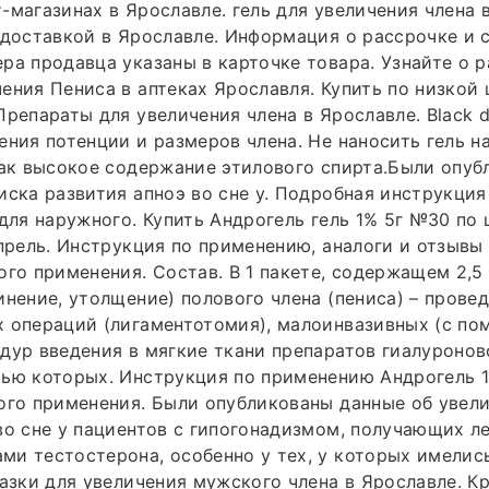
-магазинах в Ярославле. гель для увеличения члена
 доставкой в Ярославле. Информация о рассрочке и 
ра продавца указаны в карточке товара. Узнайте о р
ения Пениса в аптеках Ярославля. Купить по низкой
Препараты для увеличения члена в Ярославле. Black
ения потенции и размеров члена. Не наносить гель н
как высокое содержание этилового спирта.Были опу
иска развития апноэ во сне у. Подробная инструкци
 для наружного. Купить Андрогель гель 1% 5г №30 по 
Апрель. Инструкция по применению, аналоги и отзывы
ого применения. Состав. В 1 пакете, содержащем 2,5 
инение, утолщение) полового члена (пениса) – прове
х операций (лигаментотомия), малоинвазивных (с п
дур введения в мягкие ткани препаратов гиалуронов
ью которых. Инструкция по применению Андрогель 10
ого применения. Были опубликованы данные об увел
во сне у пациентов с гипогонадизмом, получающих л
и тестостерона, особенно у тех, у которых имелис
мазки для увеличения мужского члена в Ярославле. К