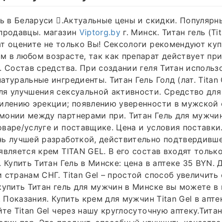
ль в Беларуси 󾭕.Актуальные цены и скидки. Популярн
 продавцы. магазин
Viptorg.by
г. Минск. Титан гель (Tit
т оцените не только Вы! Сексологи рекомендуют купи
 в любом возрасте, так как препарат действует пр
. Состав средства. При создании геля Титан использ
туральные ингредиенты. Титан Гель Голд (лат. Titan 
ля улучшения сексуальной активности. Средство дл
илению эрекции; появлению уверенности в мужской 
монии между партнерами при. Титан Гель для мужчи
варе/услуге и поставщике. Цена и условия поставки
нь лучшей разработкой, действительно подтвердивш
является крем TITAN GEL. В его состав входят тольк
 Купить Титан Гель в Минске: цена в аптеке 35 BYN. 
 странам СНГ. Titan Gel – простой способ увеличить
купить Титан гель для мужчин в Минске вы можете в 
. Показания. Купить крем для мужчин Titan Gel в аптек
те Titan Gel через нашу круглосуточную аптеку.Титан