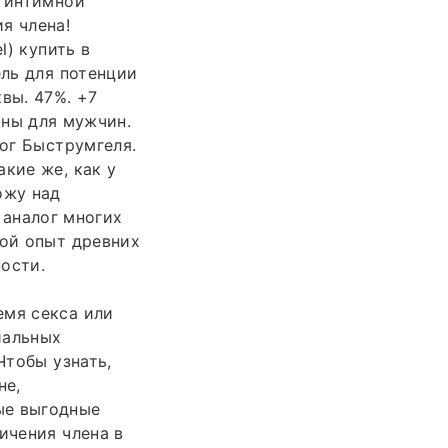
о интимной
я члена!
l) купить в
ель для потенции
квы. 47%. +7
мины для мужчин.
лог Быструмгеля.
кие же, как у
ожу над
 аналог многих
вой опыт древних
ости.
емя секса или
иальных
Чтобы узнать,
не,
ые выгодные
ичения члена в