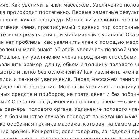
ях. Как увеличить член массажем. Увеличение полов
а происходит постепенно. Первые заметные резуль
и после начала процедур. Можно ли увеличить член 
ичения члена, практикуемый с давних пор восточны
тельные результаты при минимальных усилиях. Оказ
н нет проблемы как увеличить член с помощью масс
ропейцы мало знают об этой. увеличить половой член
 Реально ли увеличение члена народными способами
величить размер, длину, объем и толщину полового ч
ыстро и легко без осложнений? Как увеличить член 
ики и техники увеличения. Перед массажем пенис п
ужденного состояния. Можно ли увеличить толщину 
ных средств и приборов, не тратя денег и без побоч
зма? Операция по удлинению полового члена — самы
ь размеры полового органа. Удлинение полового чле
я в большинстве случаев проводят по желанию мужч
е особенная техника массажа, которая, на самом де
них времен. Конкретно, если говорить, за годовой п
 длину своего полового органа примерно на 2 санти