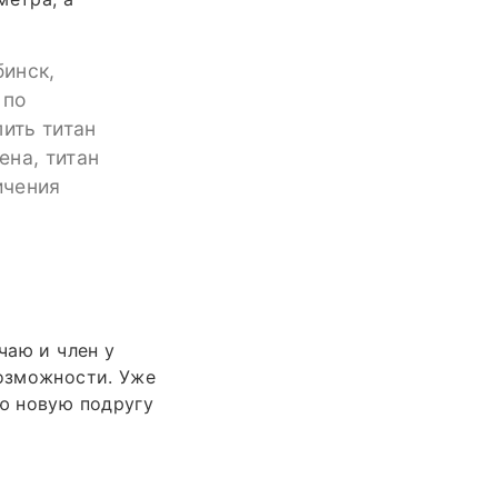
бинск,
 по
пить титан
ена, титан
ичения
чаю и член у
возможности. Уже
аю новую подругу