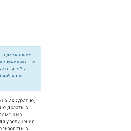
а в домашних
увеличивают ли
очить чтобы
овой член
но аккуратно,
но делать в
с помощью
ля увеличения
ользовать в