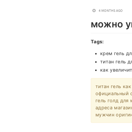
4 MONTHS AGO
можно у
Tags:
крем гель дл
титан гель д
как увеличи
титан гель как
официальный са
гель голд для 
адреса магази
мужчин оригин