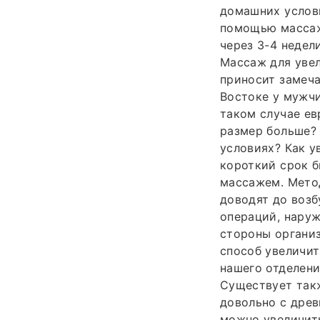
домашних услови
помощью массаж
через 3-4 недел
Массаж для увел
приносит замеча
Востоке у мужчи
таком случае ев
размер больше?
условиях? Как у
короткий срок б
массажем. Метод
доводят до возб
операций, наруж
стороны органи
способ увеличит
нашего отделени
Существует такж
довольно с древ
можно увеличить